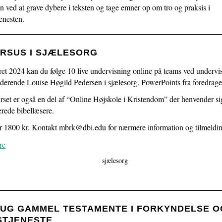
1.5:
Religions-
 ved at grave dybere i teksten og tage emner op om tro og praksis i
pædagogik
enesten.
1.6:
Pædagogiske
arrangementer
1.7:
Vi
URSUS I SJÆLESORG
tilbyder
året 2024 kan du følge 10 live undervisning online på teams ved undervi
1.8:
Foredrag
uderende Louise Høgild Pedersen i sjælesorg. PowerPoints fra foredrage
ved
Børge
set er også en del af “Online Højskole i Kristendom” der henvender sig 
Haahr
erede bibellæsere.
Andersen
er 1800 kr. Kontakt mbrk@dbi.edu for nærmere information og tilmeldi
1.9:
Priser
1.10:
Kalender
re
2.0:
Resurser
2.1:
Resurser
2.2:
CTIP
BLOGs
2.3:
eMissio
UG GAMMEL TESTAMENTE I FORKYNDELSE O
3.0:
Støt
STJENESTE
3.1: