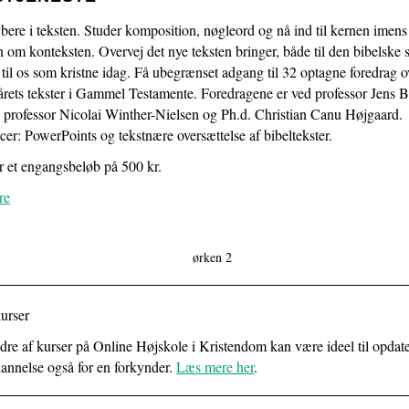
Menighedspakke
3.2:
Bliv
ere i teksten. Studer komposition, nøgleord og nå ind til kernen imens
fast
 om konteksten. Overvej det nye teksten bringer, både til den bibelske 
CTIP-
til os som kristne idag. Få ubegrænset adgang til 32 optagne foredrag o
støtte
eårets tekster i Gammel Testamente. Foredragene er ved professor Jens 
3.3:
Giv
 professor Nicolai Winther-Nielsen og Ph.d. Christian Canu Højgaard.
et
er: PowerPoints og tekstnære oversættelse af bibeltekster.
bidrag
r et engangsbeløb på 500 kr.
4.0:
Kontakt
os
re
4.1:
Om
CTIP
4.2:
Find
vej
4.3:
Ansatte
4.4:
urser
Kontakt
os
ndre af kurser på Online Højskole i Kristendom kan være ideel til opdat
4.5:
Privatlivspolitik
dannelse også for en forkynder.
Læs mere her
.
4.6:
Cookiepolitik
5.0:
Kurser