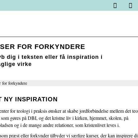
Spring
Vend
Gå
1.0:
Kurser
menu
tilbage
til
1.1:
Online
over
til
vores
Højskole
og
forsiden
guide
for
gå
for
bibellæsere
til
tilgængelighed
SER FOR FORKYNDERE
1.2:
Kirkegaards
indhold
forfatterskab
b dig i teksten eller få inspiration i
og
aglige virke
tænkning
1.3:
Introduktion
til
sjælesorg
1.4:
 NY INSPIRATION
Få
adgang
ter for teologi i praksis ønsker at skabe jordforbindelse mellem det te
til
 som gøres på DBI, og det kristne liv i kirken, hjemmet, skolen, på
et
ladsen og i de mange andre relationer, som kristenlivet leves i.
afsluttet
kursus
som præst eller forkynder tilbyder vi særlige kurser, der kan inspirere d