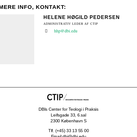
6.0:
Resurser
MERE INFO, KONTAKT:
7.0:
Støt
HELENE HØGILD PEDERSEN
8.0:
Kontakt
ADMINISTRATIV LEDER AF CTIP
os
hhp@dbi.edu
DBIs Center for Teologi i Praksis
Leifsgade 33, 6.sal
2300 København S
Tlf.:
33 13 55 00
dbi@dbi.edu