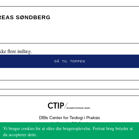
6.0:
Resurser
7.0:
Støt
REAS SØNDBERG
r
8.0:
Kontakt
os
kke flere indlæg.
GÅ TIL TOPPEN
DBIs Center for Teologi i Praksis
Leifsgade 33, 6.sal
Vi bruger cookies for at sikre din brugeroplevelse. Fortsat brug betyder at
2300 København S
du accepterer dette.
Læs mere