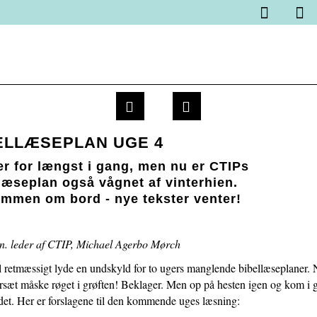
Spring
Vend
Gå
1.0:
Kurser
menu
tilbage
til
1.1:
Online
over
til
vores
Højskole
og
forsiden
guide
for
gå
for
bibellæsere
til
tilgængelighed
1.2:
Kirkegaards
indhold
forfatterskab
ELLÆSEPLAN UGE 4
og
tænkning
er for længst i gang, men nu er CTIPs
1.3:
Introduktion
læseplan også vågnet af vinterhien.
til
mmen om bord - nye tekster venter!
sjælesorg
1.4:
Få
n. leder af CTIP, Michael Agerbo Mørch
adgang
til
l retmæssigt lyde en undskyld for to ugers manglende bibellæseplaner. N
et
orsæt måske røget i grøften! Beklager. Men op på hesten igen og kom i 
afsluttet
et. Her er forslagene til den kommende uges læsning:
kursus