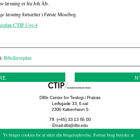
1.5:
te
læsning er fra Joh Åb.
Religions-
pædagogik
nge
læsning fortsætter i Første Mosebog.
1.6:
Pædagogiske
seplan CTIP Uge 4
arrangementer
1.7:
Vi
tilbyder
1.8:
Foredrag
ved
i:
Bibellæseplan
Børge
Haahr
Andersen
RE
N
1.9:
Priser
1.10:
Kalender
2.0:
Resurser
DBIs Center for Teologi i Praksis
2.1:
Resurser
Leifsgade 33, 6.sal
2300 København S
2.2:
CTIP
BLOGs
Tlf.:
33 13 55 00
2.3:
eMissio
dbi@dbi.edu
https://ctip.dk
3.0:
Støt
Vi bruger cookies for at sikre din brugeroplevelse. Fortsat brug betyder at
3.1: