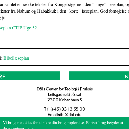
1.5:
Religions-
har samlet en række tekster fra Kongebøgerne i den “lange” læseplan, o
pædagogik
ekster fra Nahum og Habakkuk i den “korte” læseplan. God fornøjelse 
1.6:
Pædagogiske
 jul.
arrangementer
seplan CTIP Uge 52
1.7:
Vi
tilbyder
1.8:
Foredrag
ved
Børge
i:
Bibellæseplan
Haahr
Andersen
1.9:
Priser
RE
N
1.10:
Kalender
DBIs Center for Teologi i Praksis
2.0:
Resurser
Leifsgade 33, 6.sal
2.1:
Resurser
2300 København S
2.2:
CTIP
Tlf.:
33 13 55 00
BLOGs
dbi@dbi.edu
2.3:
eMissio
https://ctip.dk
3.0:
Støt
Vi bruger cookies for at sikre din brugeroplevelse. Fortsat brug betyder at
du accepterer dette.
Læs mere
3.1: