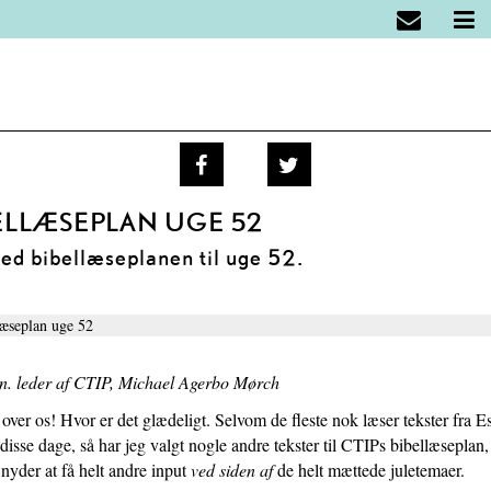
Spring
Vend
Gå
1.0:
Kurser
menu
tilbage
til
1.1:
Online
over
til
vores
Højskole
og
forsiden
guide
for
gå
for
bibellæsere
til
tilgængelighed
1.2:
Kirkegaards
indhold
forfatterskab
ELLÆSEPLAN UGE 52
og
tænkning
d bibellæseplanen til uge 52.
1.3:
Introduktion
til
sjælesorg
1.4:
Få
adgang
n. leder af CTIP, Michael Agerbo Mørch
til
 over os! Hvor er det glædeligt. Selvom de fleste nok læser tekster fra E
et
disse dage, så har jeg valgt nogle andre tekster til CTIPs bibellæseplan,
afsluttet
 nyder at få helt andre input
ved siden af
de helt mættede juletemaer.
kursus