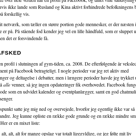
1.5:
Religions-
 hvis ikke lande som Rusland og Kina aktivt forhindrede befolkningens 
pædagogik
å forskellig vis.
1.6:
Pædagogiske
it netværk, som tæller en større portion gode mennesker, er der næsten 
arrangementer
1.7:
 er på. På stående fod kender jeg vel en lille håndfuld, som er sluppet 
Vi
en det er forsvindende få.
tilbyder
1.8:
Foredrag
ved
AFSKED
Børge
en profil i slutningen af gym-tiden, ca. 2008. De efterfølgende år veksle
Haahr
nt på Facebook betragteligt. I nogle perioder var jeg ret aktiv med
Andersen
nger og deltagelse i debatter, men i længere perioder havde jeg trykket 
1.9:
Priser
på
alle
venner, så jeg ingen opdateringer fik overhovedet. Facebook fung
1.10:
Kalender
iode som en udvidet kalender og eventplanlægger, samt en god chatmul
2.0:
Resurser
senger.
2.1:
Resurser
2.2:
CTIP
dspunkt satte jeg mig ned og overvejede, hvorfor jeg egentlig ikke var s
BLOGs
andre. Jeg kunne opliste en række gode grunde og en række mindre sm
2.3:
eMissio
Her er en mixet liste:
3.0:
Støt
, alt, alt, alt for mange opslag var totalt ligegyldige, og jeg følte mit liv
3.1: