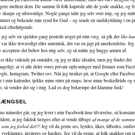
gere mellem dem. De samme få folk kaprede alle de gode snakke, og fr
6.0:
Resurser
v skarpe og uforsonlige. Nogle gange talte jeg selv over mig, og jeg måt
7.0:
Støt
taturet og bekende min synd for Gud – og sende en undskyldning i en pr
8.0:
Kontakt
ked efterfølgende.
os
 jeg selv en sjælden gang postede noget på min væg, så gik der
like-hu
Næste
 var ikke troværdigt eller autentisk, det var en jagt på anerkendelse. Je
indlæg:
Lutheranere,
e acceptere det behov hos mig selv, og så måtte jeg hugge armen af.
skam
 er ikke vidende på området, og jeg er ikke idealist, men jeg finder det
jer!
Forrige
ageligt, at vi alle deler vores private oplysninger med firmaer som Fac
indlæg:
gle, Instagram, Twitter osv. Når jeg tænker på, at Google eller Facebo
Kristne
er
e i min kalender, tjekke mine ruter på maps, læse mine beskedtråde og 
religionsforskrækkede!
. så vender det sig i mig. Lad os dog bekæmpe det klamme fusk!
 LÆNGSEL
s måneder går, og jeg lever i min Facebook-løse tilværelse, så konstate
ldent, at jeg faktisk længes efter at vende tilbage
af mange af de samm
 som jeg forlod det!!!
Jeg vil da gerne ses, hyldes, likes, tilbedes, omfa
s, rygklappes, inviteres og hædres. Jeg vil da gerne, at folk snakker om 