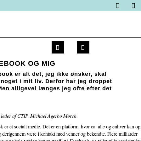
Spring
Vend
Gå
1.0:
Kurser
menu
tilbage
til
1.1:
Online
over
til
vores
Højskole
og
forsiden
guide
for
gå
for
bibellæsere
til
tilgængelighed
1.2:
Kirkegaards
indhold
forfatterskab
EBOOK OG MIG
og
tænkning
ook er alt det, jeg ikke ønsker, skal
1.3:
Introduktion
 noget i mit liv. Derfor har jeg droppet
til
Men alligevel længes jeg ofte efter det
sjælesorg
1.4:
Få
adgang
 leder af CTIP, Michael Agerbo Mørch
til
et
 er et socialt medie. Det er en platform, hvor ca. alle og enhver kan op
afsluttet
og derigennem være i kontakt med venner og bekendte. Flere milliarder
kursus
 over hele verden har en profil på Facebook, og tallet ville sandsynlig