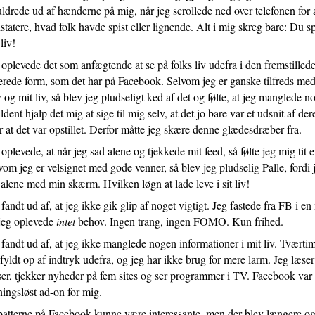
Menighedspakke
ldrede ud af hænderne på mig, når jeg scrollede ned over telefonen for 
3.2:
Bliv
statere, hvad folk havde spist eller lignende. Alt i mig skreg bare: Du sp
fast
liv!
CTIP-
 oplevede det som anfægtende at se på folks liv udefra i den fremstilled
støtte
erede form, som det har på Facebook. Selvom jeg er ganske tilfreds me
3.3:
Giv
v og mit liv, så blev jeg pludseligt ked af det og følte, at jeg manglede n
et
ldent hjalp det mig at sige til mig selv, at det jo bare var et udsnit af dere
bidrag
er at det var opstillet. Derfor måtte jeg skære denne glædesdræber fra.
4.0:
Kontakt
os
 oplevede, at når jeg sad alene og tjekkede mit feed, så følte jeg mig tit
4.1:
Om
vom jeg er velsignet med gode venner, så blev jeg pludselig Palle, fordi 
CTIP
 alene med min skærm. Hvilken løgn at lade leve i sit liv!
4.2:
Find
 fandt ud af, at jeg ikke gik glip af noget vigtigt. Jeg fastede fra FB i e
vej
jeg oplevede
intet
behov. Ingen trang, ingen FOMO. Kun frihed.
4.3:
Ansatte
4.4:
 fandt ud af, at jeg ikke manglede nogen informationer i mit liv. Tværti
Kontakt
 fyldt op af indtryk udefra, og jeg har ikke brug for mere larm. Jeg læser
os
4.5:
ser, tjekker nyheder på fem sites og ser programmer i TV. Facebook var 
Privatlivspolitik
4.6:
ingsløst ad-on for mig.
Cookiepolitik
atterne på Facebook kunne være interessante, men der blev længere o
5.0:
Kurser