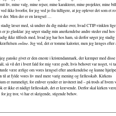
mit liv, mine valg, mine rejser, mine karakterer, mine projekter, mine bil
 ved ikke hvorfor, for jeg ved jo fra tidligere, at jeg oplever det som et ro
 er der. Men der er en længsel …
 stadig læser med, så undrer du dig måske over, hvad CTIP-vinklen lige 
 er jo glasklar: jeg søger stadig min anerkendelse andre steder end ho
tadig ikke tilfreds med, hvad jeg har hos ham, så derfor søger jeg stadig
kræftelsen
online
. Jeg ved, det er tomme kalorier, men jeg længes efter 
jeg ganske givet er den eneste i kristendanmark, der kæmper med disse
l, så vil det i hvert fald for mig være godt, hvis behovet var noget, vi t
 turde være ærlige om vores længsel efter anerkendelse og kunne hjælp
n til at fylde vores liv med mere varig mening og fællesskab. Kirkens
um er rummeligt, for enhver synder er inviteret ind – på trods af hvem v
k er ikke et nådigt fællesskab, det er krævende. Derfor skal kirken vær
for jeg tror, vi har et skrigende, stigende behov.