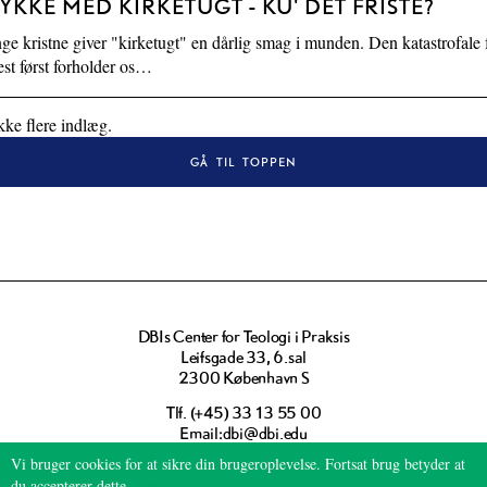
TYKKE MED KIRKETUGT - KU' DET FRISTE?
r
6.0:
Resurser
e kristne giver "kirketugt" en dårlig smag i munden. Den katastrofale f
7.0:
Støt
L
test først forholder os…
8.0:
Kontakt
æ
os
s
kke flere indlæg.
m
e
GÅ TIL TOPPEN
r
e
DBIs Center for Teologi i Praksis
Leifsgade 33, 6.sal
2300 København S
Tlf.:
33 13 55 00
dbi@dbi.edu
https://ctip.dk
Vi bruger cookies for at sikre din brugeroplevelse. Fortsat brug betyder at
du accepterer dette.
Læs mere