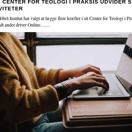
S CENTER FOR TEOLOGI I PRAKSIS UDVIDER S
6.0:
Resurser
VITETER
7.0:
Støt
bel-Institut har valgt at lægge flere kræfter i sit Center for Teologi i Pr
8.0:
Kontakt
L
ndt andet driver Online……
os
æ
s
m
e
r
e