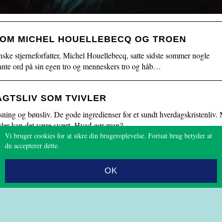
 OM MICHEL HOUELLEBECQ OG TROEN
ske stjerneforfatter, Michel Houellebecq, satte sidste sommer nogle
L
sante ord på sin egen tro og menneskers tro og håb…
æ
s
GTSLIV SOM TVIVLER
m
e
sning og bønsliv. De gode ingredienser for et sundt hverdagskristenliv.
r
vler kan det være svært. Hvad gør man?
e
Vi bruger cookies for at sikre din brugeroplevelse. Fortsat brug betyder at
du accepterer dette.
Læs mere
kke flere indlæg.
GÅ TIL TOPPEN
OK